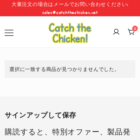
コ
大量注文の場合はメールでお問い合わせください:
ン
sales@catchthechicken.net
テ
ン
0
ツ
に
めくる、話す、実行する、そして学
チキンを捕まえる
ス
ぶ！
キ
ッ
選択に一致する商品が見つかりませんでした。
プ
サインアップして保存
購読すると、特別オファー、製品発