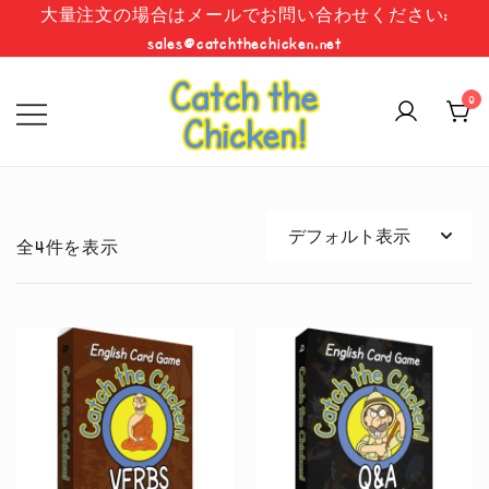
コ
大量注文の場合はメールでお問い合わせください:
ン
sales@catchthechicken.net
テ
ン
0
ツ
に
めくる、話す、実行する、そして学
チキンを捕まえる
ス
ぶ！
キ
ッ
全4件を表示
プ